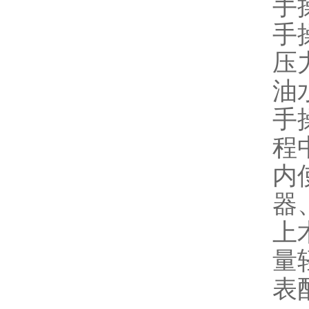
手操
手操
压力
油
手
程
内
器
上
量
表