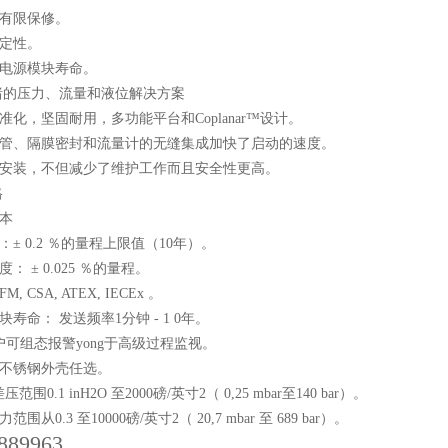
年的有限保修。
稳定性。
年的电源模块寿命。
绪的压力、流量和液位解决方案
标准化，坚固耐用，多功能平台和Coplanar™设计。
兰、管、隔膜密封和流量计的无缝集成加快了启动的速度。
直接安装，不但减少了维护工作而且安全性更高。
格
样本
性：± 0.2 ％的量程上限值（10年）。
度： ± 0.025 ％的量程。
M, CSA, ATEX, IECEx 。
块寿命： 发送频率1分钟 - 1 0年。
用户可组态报警yong于高级过程监视。
和不锈钢外壳任选。
压范围0.1 inH2O 至2000磅/英寸2（ 0,25 mbar至140 bar）。
范围从0.3 至10000磅/英寸2（ 20,7 mbar 至 689 bar）。
889963,