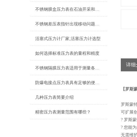
不锈钢膜盒压力表在石油开采和输送过程中的应用
不锈钢差压表指针出现移动问题不要担心，让我来为你解决
活塞式压力计厂家,活塞压力计选型
如何选择标准压力表的量程和精度
详细
不锈钢隔膜压力表适用于测量各种酸、碱等腐蚀性介质
防爆电接点压力表具有足够的便携性，方便操作人员进行测试和调整
【罗斯蒙
几种压力表简要介绍
罗斯蒙特
精密压力表测量范围有哪些？
可扩展
? 罗斯
? 您
无需维