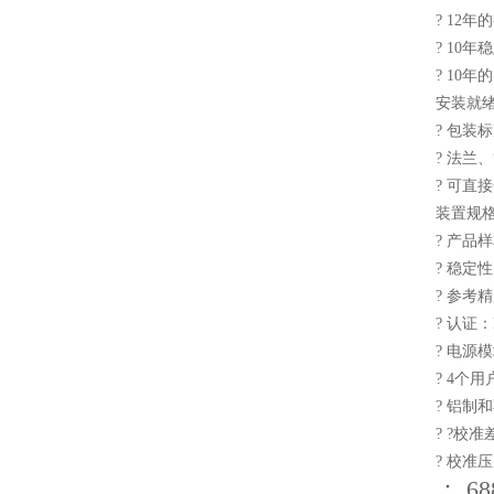
? 12
? 10年
? 10
安装就
? 包装
? 法
? 可
装置规
? 产品
? 稳定
? 参考精
? 认证：F
? 电源模
? 4个
? 铝制
? ?校准差
? 校准压力
：,68