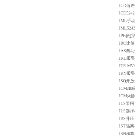
ICD偏差
ICD524
IML手动
IML524
IPB便携
IRO比值
IAS自动
IKH报警
ITE M
IKY报警
ISQ开放
ICM加减
ICM乘除
ILS限幅
ILS选择
IBS升压
IST隔离
ISN积算