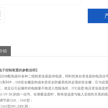
介绍
列电子控制装置的参数说明】
品IDB配电器向各种二线制变送器提供电源，同时把来自变送器的电流信号（4-
在I系列中，ISB安全栅是构成本质安全防爆系统所必需的安全栅，它与
压。使足以引起爆炸的电能量不致进入危险场所。ITE温度/电压变送器是
1-5V DC的统一信号。在测量温度时，附有使温度与输入呈线性关系的
调节器5241，5341型；
1,5341型SPC,DDC用；