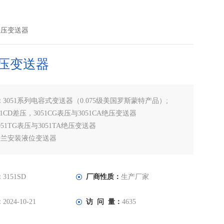
能差压变送器
压变送器
：
3051系列电容式变送器（0.075级美国罗斯蒙特产品）;
051CD差压，3051CG表压与3051CA绝压变送器
3051TG表压与3051TA绝压变送器
型法兰安装液位变送器
高温型3051HG差压,3051HD压力变送器
参考级3051PD差压,3051PG压力变送器
型低功耗压力变送器
：
3151SD
厂商性质：
生产厂家
：
2024-10-21
访 问 量：
4635