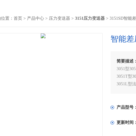
的位置：
首页
>
产品中心
>
压力变送器
>
3151压力变送器
> 3151SD智
智能差
简要描述
3051型3
3051T型
3051L
3051H型
3051P型
3051C
产品型号
更新时间