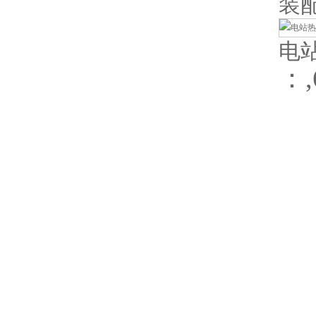
装
电
：,