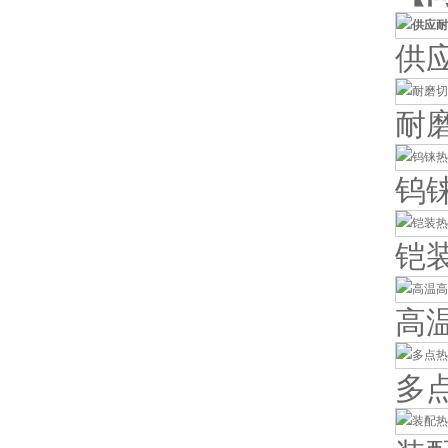
供
耐
钨
铠
高
多