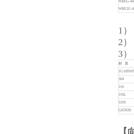
WREG-44
WRE2G-4
1
2
3）
材 质
1Cr18Ni9
304
316
316L
310S
GH3030
【