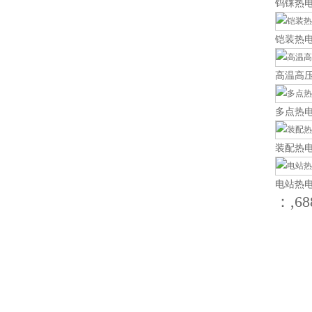
钨铼热
铠装热
高温高
多点热
装配热
电站热
：,68