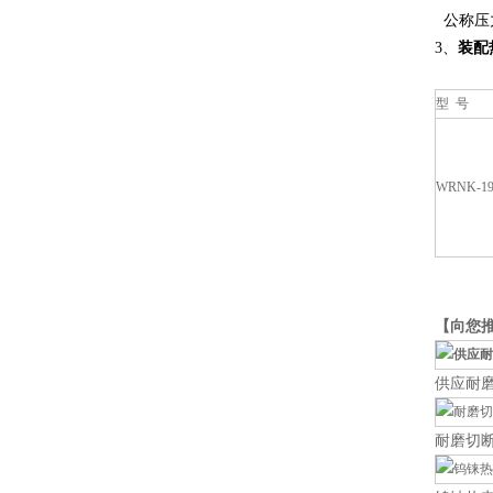
公称压
3、
装配
型 号
WRNK-19
【向您
供应耐
耐磨切