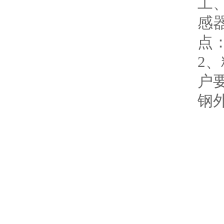
工
感
点
2
户要
钢外