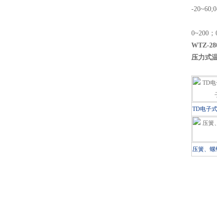
-20~60;
0~200；0
WTZ-2
压力式
TD电子
压簧、螺