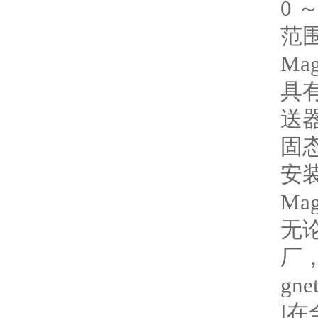
0 
范围
Ma
具
送
固
安
Ma
无
厂
gn
l在