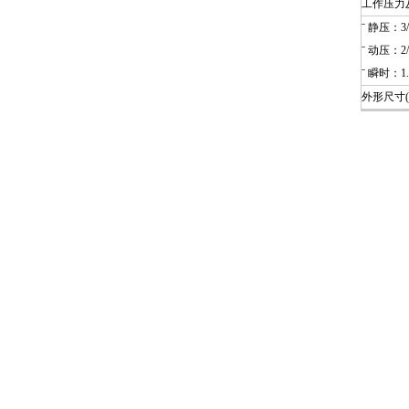
工作压力
ˉ 静压：3
ˉ 动压：2
ˉ 瞬时：1
外形尺寸(