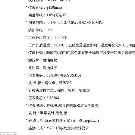
ˉ 执行标准：GB/T1226-2001
ˉ 仪表直径：φ150(mm)
ˉ 精度等级：1.6%(可选1%)
ˉ 测量范围：-0.1-0~-0.1-2.4MPa，0-0.1~0-60MPa
ˉ 防护等级：IP65
ˉ 工作环境温度：-20~60℃
ˉ 工作介质温度：≤100℃，但精度受温度影响，温度每变化40℃，精度
ˉ 仪表外壳：酚醛壳(聚丙烯)黑色带有安全隔爆层和安全卸压后盖表
ˉ 卸压片：耐油橡胶
ˉ 充油塞：耐油橡胶
ˉ 仪表接头：SUS304(可选SUS316)
ˉ 波 登 管：铜合金、SUS316
ˉ 管接头焊接方式：锡焊、银焊、氩弧焊
ˉ 仪表机芯：SUS304
ˉ 仪表玻璃：有机玻璃(可选防爆双层安全玻璃)
ˉ 表 针：调零表针 黑色 铝
ˉ 表 盘：铝 白底黑刻度字 MPa(可选bar/psi......)
ˉ 连接方式：M20×1.5或约定的特殊要求