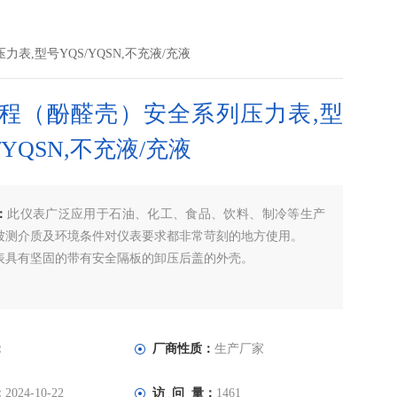
表,型号YQS/YQSN,不充液/充液
程（酚醛壳）安全系列压力表,型
/YQSN,不充液/充液
：
此仪表广泛应用于石油、化工、食品、饮料、制冷等生产
被测介质及环境条件对仪表要求都非常苛刻的地方使用。
有坚固的带有安全隔板的卸压后盖的外壳。
：
厂商性质：
生产厂家
：
2024-10-22
访 问 量：
1461