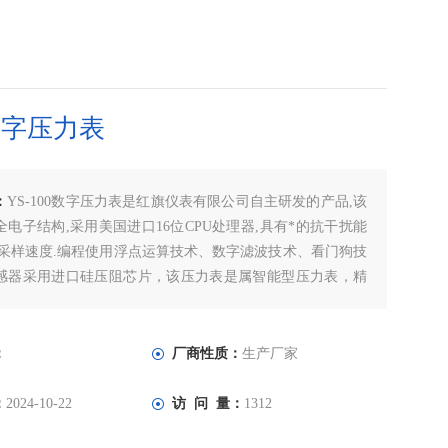
数字压力表
：
YS-100数字压力表是红旗仪表有限公司自主研发的产品,该
电子结构,采用美国进口16位CPU处理器,具有*的抗干扰能
的采样速度.编程使用浮点运算技术、数字滤波技术、看门狗技
感器采用进口硅压阻芯片，该压力表是属智能型压力表，精
踪速度快、工作可靠、寿命长、具有自保功能，用户可以放
：
厂商性质：
生产厂家
：
2024-10-22
访 问 量：
1312