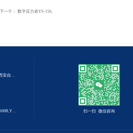
下一个：
数字压力表YS-150,
DP-100DP-100精密数字差压表,西安自动化仪表一厂 数字压力表
YX-160B防爆电接点压力表YX-100B,YX-160B
扫一扫 微信咨询