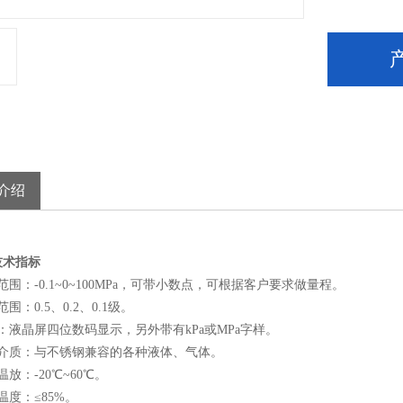
介绍
技术指标
范围：-0.1~0~100MPa，可带小数点，可根据客户要求做量程。
围：0.5、0.2、0.1级。
：液晶屏四位数码显示，另外带有kPa或MPa字样。
作介质：与不锈钢兼容的各种液体、气体。
温放：-20℃~60℃。
温度：≤85%。