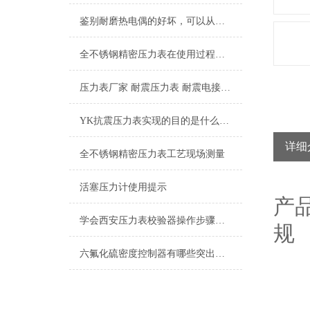
鉴别耐磨热电偶的好坏，可以从这五个点入手
全不锈钢精密压力表在使用过程中的常见问题分析
压力表厂家 耐震压力表 耐震电接点压力表 隔膜压力表
YK抗震压力表实现的目的是什么？从名字中就可以略知一二
详细
全不锈钢精密压力表工艺现场测量
活塞压力计使用提示
产
学会西安压力表校验器操作步骤，再也不用担心了
规 
六氟化硫密度控制器有哪些突出的特点难以拒绝
60
ZD