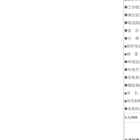
◆工作模
◆液位设
◆电流跟
◆盲 区：
◆分 辨：
◆防护等级：
◆精 度：0
◆环境温度
◆外形尺寸
◆安装形
◆螺纹规格
◆开 孔：
◆外壳材
◆发射特
XA2000