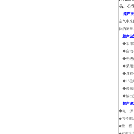
品。
公
超声波液
空气中来
位的测量
超声波液
◆采用S
◆自动功
◆先进的
◆采用新
◆具有干
◆16位
◆传感器
◆输出形
超声波液
◆电 源：
◆信号输出
◆量 程：
◆发射全