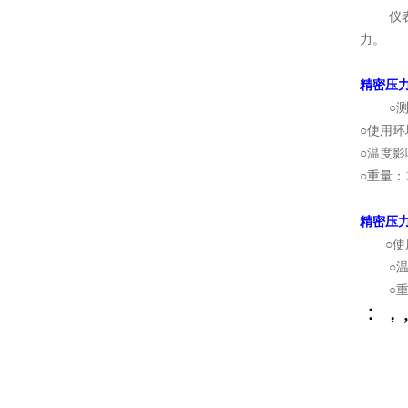
仪表的
力。
精密压力表
○测量
○使用环
○温度影
○重量：1
精密压力表
○使用
○温度影
○重量：
：，,6