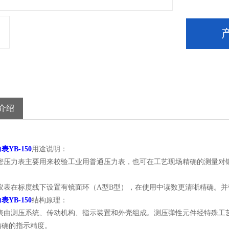
介绍
YB-150
用途说明：
力表主要用来校验工业用普通压力表，也可在工艺现场精确的测量对铜
在标度线下设置有镜面环（A型B型），在使用中读数更清晰精确。并
YB-150
结构原理：
测压系统、传动机构、指示装置和外壳组成。测压弹性元件经特殊工艺
精确的指示精度。