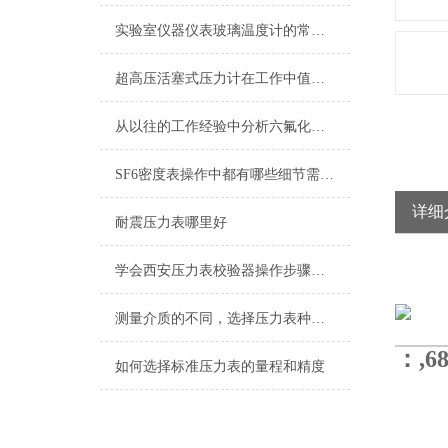
实验室仪器仪表玻璃温度计的常见种类
超高压活塞式压力计在工作中值得注意的一些提示情况
从以往的工作经验中分析六氟化硫压力表可能遇到的问题
SF6密度表操作中都有哪些细节需要引起我们重视的
详细
耐震压力表哪里好
学会西安压力表校验器操作步骤，再也不用担心了
测量介质的不同，选择压力表种类也不同
：,6
如何选择标准压力表的量程和精度