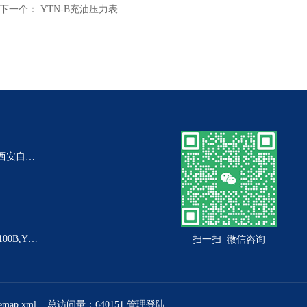
下一个：
YTN-B充油压力表
DP-100DP-100精密数字差压表,西安自动化仪表一厂 数字压力表
YX-160B防爆电接点压力表YX-100B,YX-160B
扫一扫 微信咨询
temap.xml
总访问量：640151
管理登陆