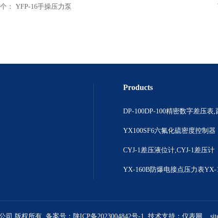
个：
YFP-16手操压力泵
Products
YX100SF6六氟化硫密度控制器
CYJ-1差压液位计,CYJ-1差压计
限公司 版权所有 备案号：
陕ICP备2023004842号-1
技术支持：
仪表网
si