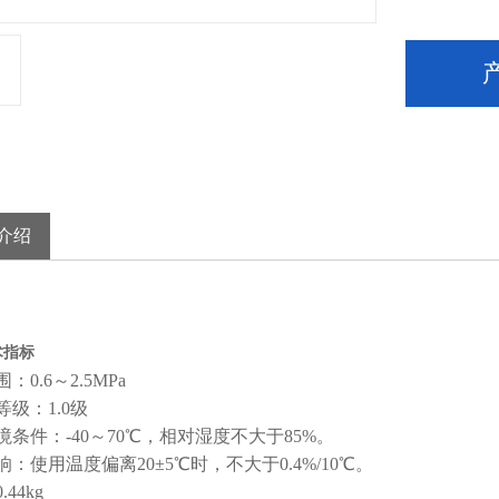
介绍
术指标
：0.6～2.5MPa
级：1.0级
境条件：-40～70℃，相对湿度不大于85%。
：使用温度偏离20±5℃时，不大于0.4%/10℃。
.44
k
g