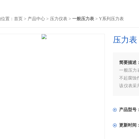
的位置：
首页
>
产品中心
>
压力仪表
>
一般压力表
> Y系列压力表
压力表
简要描述
一般压力
不起腐蚀
该仪表采
管和全铜
采用不锈
的精度，
产品型号
好，使用
更新时间