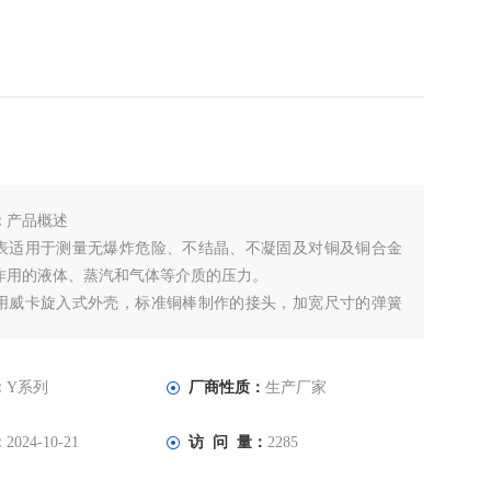
：
产品概述
表适用于测量无爆炸危险、不结晶、不凝固及对铜及铜合金
作用的液体、蒸汽和气体等介质的压力。
用威卡旋入式外壳，标准铜棒制作的接头，加宽尺寸的弹簧
反装机芯，并加大了连杆等各连接件的强度，所有紧固件均
钢螺丝。校准和检验过程采用先进的设备和工艺以保证产品
所以该仪表外观精美，示值精度高，轻敲位移小，重复性能
：
Y系列
厂商性质：
生产厂家
寿命长。
：
2024-10-21
访 问 量：
2285