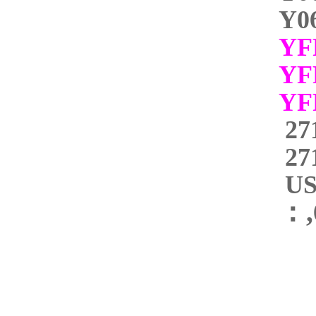
Y0
YF
YF
Y
27
27
U
：,