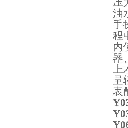
压力
油
手
程
内
器
上
量
表
Y0
Y0
Y0