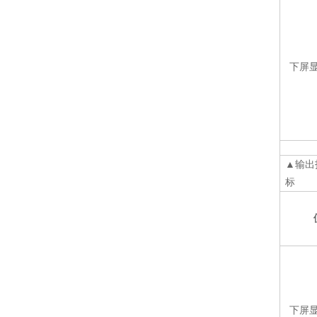
下屏
▲
输出
标
下屏