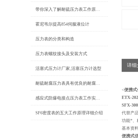
带你深入了解耐硫压力表工作原理及其构造
霍尼韦尔提高854伺服液位计
压力表的分类和构造
压力表螺纹接头及安装方式
详细
活塞式压力计厂家,活塞压力计选型
耐硫耐腐压力表具有优良的耐腐蚀性能
<
便携式
ETX-202
感应式防爆电接点压力表工作实现的控制目的
SFX-300
SF6密度表的五大工作原理详细介绍
代替产
功能*、
基本资
便携式