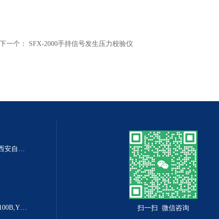
下一个：
SFX-2000手持信号发生压力校验仪
DP-100DP-100精密数字差压表,西安自动化仪表一厂 数字压力表
YX-160B防爆电接点压力表YX-100B,YX-160B
扫一扫 微信咨询