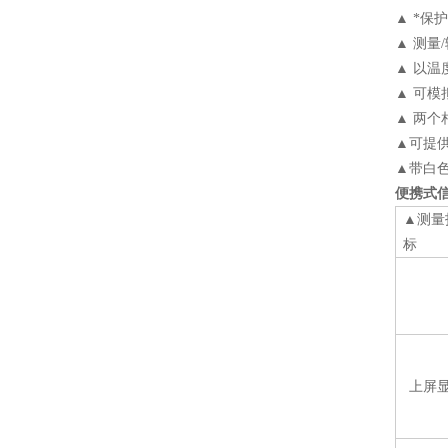
▲
*保
▲
测量
/
▲
以温
▲
可模
▲
两个
▲
可提
▲
带白
便携式
▲
测量
标
上屏