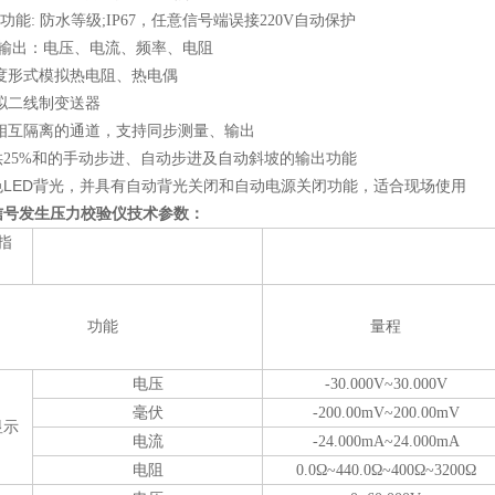
护功能
:
防水等级
;IP67
，
任意信号端误接
220V
自动保护
输出：电压、电流、频率、电阻
度形式模拟热电阻、热电偶
拟二线制变送器
相互隔离的通道，支持同步测量、输出
供25%和的手动步进、自动步进及自动斜坡的输出功能
LED
色
背光，并具有自动背光关闭和自动电源关闭功能，适合现场使用
信号发生
压力
校验仪
技术参数：
指
功能
量程
电压
-30.000V~30.000V
毫伏
-200.00mV~200.00mV
显示
电流
-24.000mA~24.000mA
电阻
0.0Ω~440.0Ω~400Ω~3200Ω