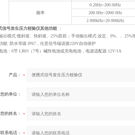
0.20Hz~200.00Hz
频率
200.0Hz~2000.0Hz
2.000kHz~20.000kHz
式信号发生
压力
校验仪
其他功能
：
输出模式
:
慢斜坡、快斜坡、
25%
阶跃；手动输出模式
:
设定、
0%
、
、
25%
功能
:
防水等级
:IP67
，任意信号端误接
220V
自动保护
电池：
6
节
LR03（7
号
）
碱性电池或充电电池，电源适配器
:12V/1A
产品：
您的单位：
您的姓名：
联系电话：