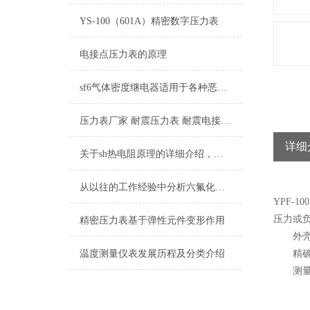
YS-100（601A）精密数字压力表
电接点压力表的原理
sf6气体密度继电器适用于各种恶劣环境和气候条件
压力表厂家 耐震压力表 耐震电接点压力表 隔膜压力表
详细
关于sh热电阻原理的详细介绍，记得收藏哦
从以往的工作经验中分析六氟化硫压力表可能遇到的问题
YPF-
压力或
精密压力表基于弹性元件变形作用
外壳用
温度测量仪表发展历程及分类介绍
精确度
测量范围：0