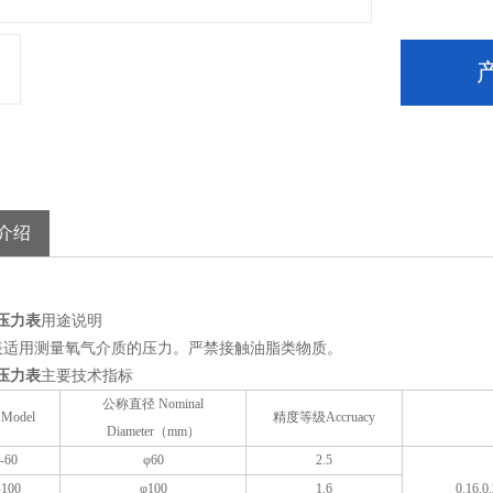
介绍
压力表
用途说明
用测量氧气介质的压力。严禁接触油脂类物质。
压力表
主要技术指标
公称直径 Nominal
Model
精度等级Accruacy
Diameter（mm）
-60
φ60
2.5
-100
φ100
1.6
0.16,0.