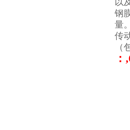
以
钢
量
传
（
：,