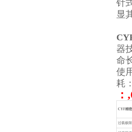
针
显
C
器
命
使
耗
：,
CYF精
过载极限