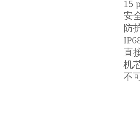
15 
安
防
IP
直
机
不