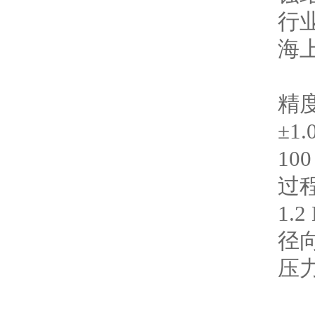
行
海
精
±1
10
过
1.
径
压