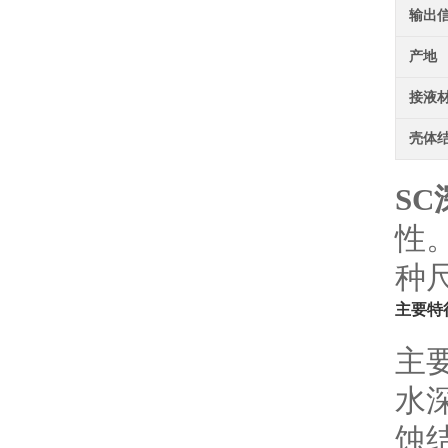
输出
产地
接液
壳体
S
性
种
主要特
主
水深
蚀