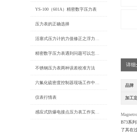
YS-100（601A）精密数字压力表
压力表的正确选择
活塞式压力计的力值修正之浮力影响
精密数字压力表遇到问题可以怎么样处理
详细
不锈钢压力表两种误差校准方法
六氟化硫密度控制器现场工作中涉及到哪些检测内容
品牌
仪表行情表
加工
感应式防爆电接点压力表工作实现的控制目的
Magnetro
B73系
了其在