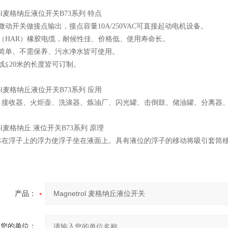
trol麦格纳丘液位开关B73系列 特点
微动开关做接点输出，接点容量10A/250VAC可直接起动电机设备。
规（HAR）橡胶电缆，耐候性佳、价格低、使用寿命长。
造简单、不需保养、污水净水皆可使用。
线≦20米的长度皆可订制。
trol麦格纳丘液位开关B73系列 应用
、接收器、火炬壶、洗涤器、炼油厂、闪光罐、击倒鼓、储油罐、分离器
trol麦格纳丘 液位开关B73系列 原理
体在浮子上的浮力使浮子坐在液面上。具有液位的浮子的移动将吸引套筒
产品：
您的单位：