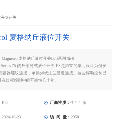
格纳丘液位开关
etrol 麦格纳丘液位开关
：
Magnetrol麦格纳丘液位开关B73系列 简介
和Series 75 的外部笼式液位开关 ES是独立的单元设计为侧安
或容器螺纹连接，承插焊或法兰管道连接。这些浮动控制已
其在过程控制中的可靠性几十年。
：
B73
厂商性质：
生产厂家
：
2024-10-23
访 问 量：
2958