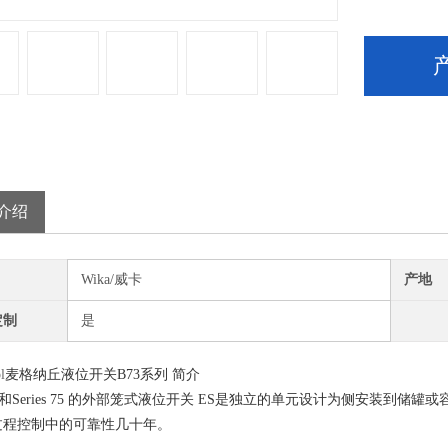
介绍
Wika/威卡
产地
定制
是
l
麦格纳丘液位开关B73系列 简介
列和Series 75 的外部笼式液位开关 ES是独立的单元设计为侧安装
过程控制中的可靠性几十年。