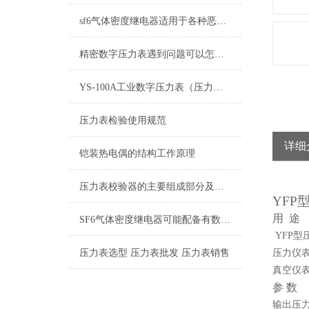
sf6气体密度继电器适用于各种恶劣环境和气候条件
精密数字压力表遇到问题可以怎么样处理
YS-100A工业数字压力表（压力变送器）
压力表检验使用规范
详细
铠装热电偶的结构工作原理
压力表校验器的主要组成部分及应用特性
YFP
用
途
SF6气体密度继电器可能配备有数字显示和操作面板
YFP
型
压力表选型 压力表批发 压力表销售
压力仪
真空仪
参
数
输出压