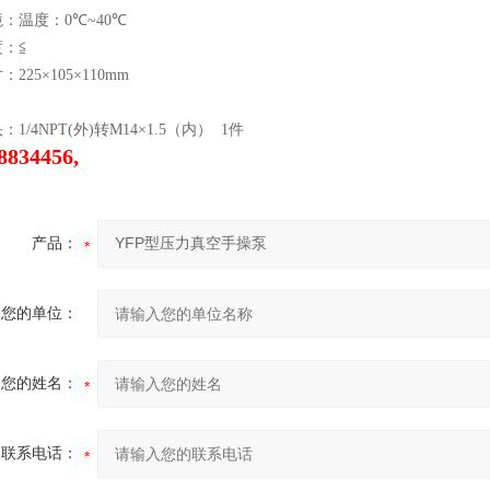
境：温度：
0
℃
~40
℃
：≦
寸：
225
×
105
×
110mm
头：
1/4NPT(
外
)
转
M14
×
1.5
（内）
1
件
834456,
产品：
您的单位：
您的姓名：
联系电话：