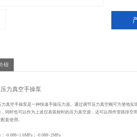
介绍
型压力真空手操泵
压力真空手操泵是一种快速手操压力源。通过调节压力真空阀
可方便地实
表，同时也可以作为上述仪表装校时的压力真空源，还可以用作管路排空
表配套使用。
力：
-0.088~1.6MPa
；
-0.088~2MPa