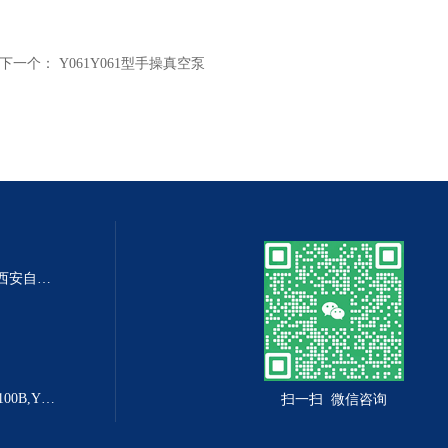
下一个：
Y061Y061型手操真空泵
DP-100DP-100精密数字差压表,西安自动化仪表一厂 数字压力表
YX-160B防爆电接点压力表YX-100B,YX-160B
扫一扫 微信咨询