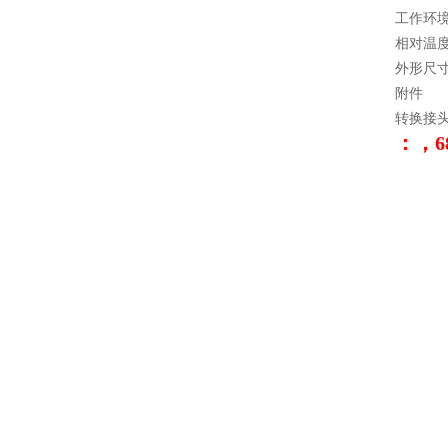
工作环
相对温度
外形尺
附件
转换接
：，68